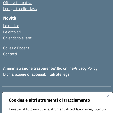
Offerta formativa
I progetti delle classi
Novità
Le notizie
Le circolari
Calendario eventi
Collegio Docenti
Contatti
Amministrazione trasparente
Albo online
Privacy Policy
Dichiarazione di accessibilità
Note legali
Indirizzo:
Via Martiri d'Otranto - 73036 Muro Leccese (LE)
Centralino:
Cookies e altri strumenti di tracciamento
+39 0836.341064
Email:
leic81300l@istruzione.it
Posta elettronica certificata (PEC):
leic81300l@pec.istruzione.it
Il nostro Istituto non utilizza strumenti di profilazione degli utenti -