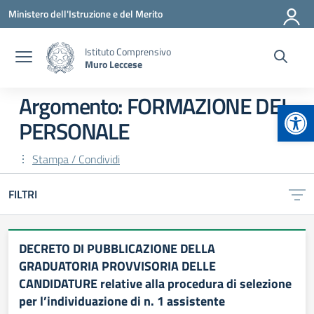
Vai ai contenuti
Vai al menu di navigazione
Vai al footer
Ministero dell'Istruzione e del Merito
Istituto Comprensivo
Muro Leccese
Argomento: FORMAZIONE DEL
Apr
PERSONALE
Stampa / Condividi
FILTRI
DECRETO DI PUBBLICAZIONE DELLA
GRADUATORIA PROVVISORIA DELLE
CANDIDATURE relative alla procedura di selezione
per l’individuazione di n. 1 assistente