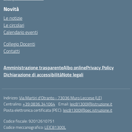
Novità
Le notizie
Le circolari
Calendario eventi
Collegio Docenti
Contatti
Amministrazione trasparente
Albo online
Privacy Policy
Dichiarazione di accessibilità
Note legali
Indirizzo:
Via Martiri d'Otranto - 73036 Muro Leccese (LE)
Centralino:
+39 0836.341064
Email:
leic81300l@istruzione.it
Posta elettronica certificata (PEC):
leic81300l@pec.istruzione.it
Codice fiscale: 92012610751
Codice meccanografico:
LEIC81300L