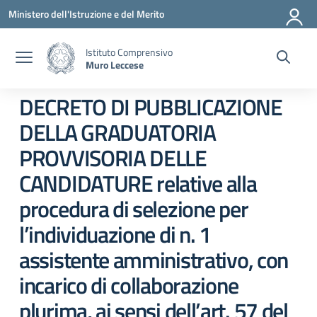
Vai ai contenuti
Vai al menu di navigazione
Vai al footer
Ministero dell'Istruzione e del Merito
Istituto Comprensivo
Muro Leccese
DECRETO DI PUBBLICAZIONE
DELLA GRADUATORIA
PROVVISORIA DELLE
CANDIDATURE relative alla
procedura di selezione per
l’individuazione di n. 1
assistente amministrativo, con
incarico di collaborazione
plurima, ai sensi dell’art. 57 del