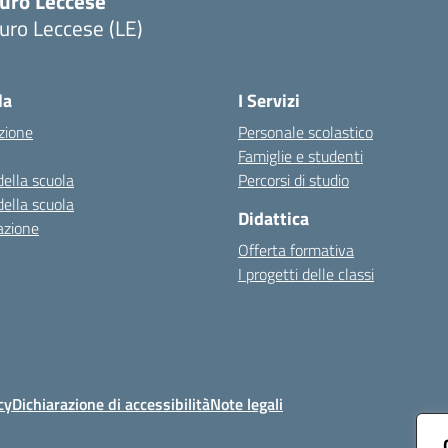
uro Leccese
uro Leccese (LE)
Visita la pagina iniziale della scuola
la
I Servizi
zione
Personale scolastico
Famiglie e studenti
della scuola
Percorsi di studio
della scuola
Didattica
azione
Offerta formativa
I progetti delle classi
cy
Dichiarazione di accessibilità
Note legali