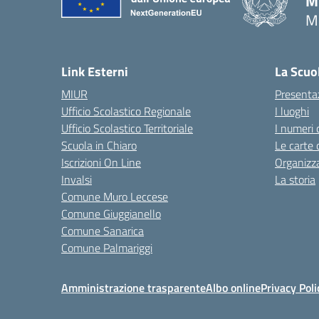
M
M
— 
Link Esterni
La Scuo
MIUR
Presenta
Ufficio Scolastico Regionale
I luoghi
Ufficio Scolastico Territoriale
I numeri 
Scuola in Chiaro
Le carte 
Iscrizioni On Line
Organizz
Invalsi
La storia
Comune Muro Leccese
Comune Giuggianello
Comune Sanarica
Comune Palmariggi
Amministrazione trasparente
Albo online
Privacy Poli