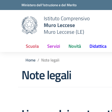
Vai ai contenuti
Vai al menu di navigazione
Vai al footer
Ministero dell'Istruzione e del Merito
Istituto Comprensivo
Muro Leccese
Muro Leccese (LE)
Scuola
Servizi
Novità
Didattica
Home
Note legali
Note legali