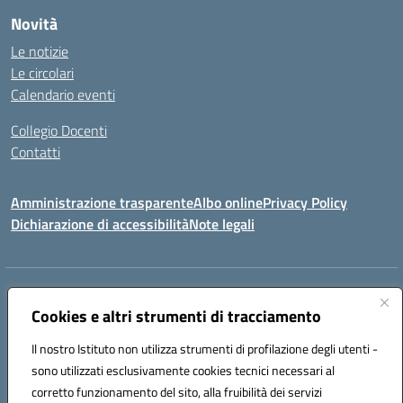
Novità
Le notizie
Le circolari
Calendario eventi
Collegio Docenti
Contatti
Amministrazione trasparente
Albo online
Privacy Policy
Dichiarazione di accessibilità
Note legali
Indirizzo:
Via Martiri d'Otranto - 73036 Muro Leccese (LE)
Centralino:
Cookies e altri strumenti di tracciamento
+39 0836.341064
Email:
leic81300l@istruzione.it
Posta elettronica certificata (PEC):
leic81300l@pec.istruzione.it
Il nostro Istituto non utilizza strumenti di profilazione degli utenti -
Codice fiscale: 92012610751
sono utilizzati esclusivamente cookies tecnici necessari al
Codice meccanografico:
LEIC81300L
corretto funzionamento del sito, alla fruibilità dei servizi