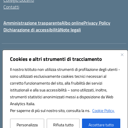
Collegio Docenti
Contatti
Amministrazione trasparente
Albo online
Privacy Policy
Dichiarazione di accessibilità
Note legali
Indirizzo:
Via Martiri d'Otranto - 73036 Muro Leccese (LE)
Centralino:
Cookies e altri strumenti di tracciamento
+39 0836.341064
Email:
leic81300l@istruzione.it
Posta elettronica certificata (PEC):
leic81300l@pec.istruzione.it
Il nostro Istituto non utilizza strumenti di profilazione degli utenti -
Codice fiscale: 92012610751
sono utilizzati esclusivamente cookies tecnici necessari al
Codice meccanografico:
LEIC81300L
corretto funzionamento del sito, alla fruibilità dei servizi
Codice unico di fatturazione (CUF): UF1W44
istituzionali e alla sua accessibilità – sono utilizzati, inoltre,
strumenti statistici anonimizzati messi a disposizione da Web
Analytics Italia.
Hosting & Powered by 3D Solution S.r.l.
Per saperne di più sul nostro sito, consulta la ns.
Cookie Policy.
Concept & Design by Designers Italia
Personalizza
Rifiuta tutto
Accettare tutto