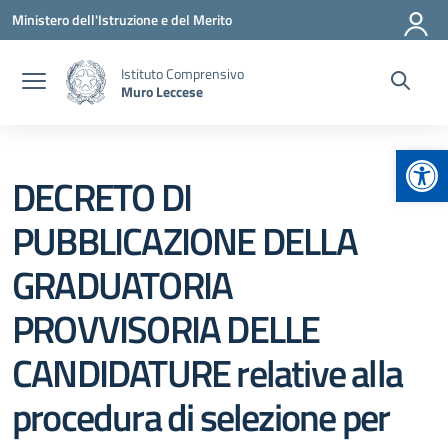
Vai ai contenuti
Vai al menu di navigazione
Vai al footer
Ministero dell'Istruzione e del Merito
Istituto Comprensivo
Muro Leccese
Apr
DECRETO DI
PUBBLICAZIONE DELLA
GRADUATORIA
PROVVISORIA DELLE
CANDIDATURE relative alla
procedura di selezione per