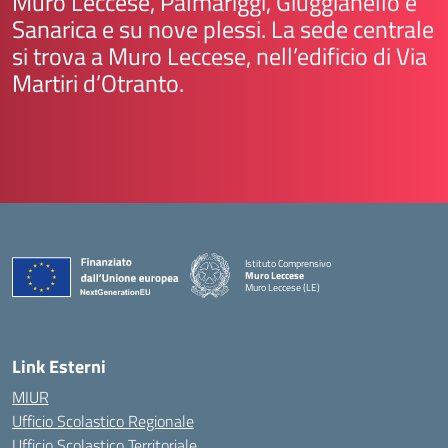
Muro Leccese, Palmariggi, Giuggianello e
Sanarica e su nove plessi. La sede centrale
si trova a Muro Leccese, nell’edificio di Via
Martiri d’Otranto.
Istituto Comprensivo
Muro Leccese
Muro Leccese (LE)
— Visita la pagina iniziale della scuola
Link Esterni
MIUR
Ufficio Scolastico Regionale
Ufficio Scolastico Territoriale