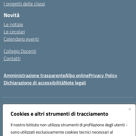
I progetti delle classi
Novità
Le notizie
Le circolari
Calendario eventi
Collegio Docenti
Contatti
Amministrazione trasparente
Albo online
Privacy Policy
Dichiarazione di accessibilità
Note legali
Indirizzo:
Via Martiri d'Otranto - 73036 Muro Leccese (LE)
Centralino:
Cookies e altri strumenti di tracciamento
+39 0836.341064
Email:
leic81300l@istruzione.it
Posta elettronica certificata (PEC):
leic81300l@pec.istruzione.it
Il nostro Istituto non utilizza strumenti di profilazione degli utenti -
Codice fiscale: 92012610751
sono utilizzati esclusivamente cookies tecnici necessari al