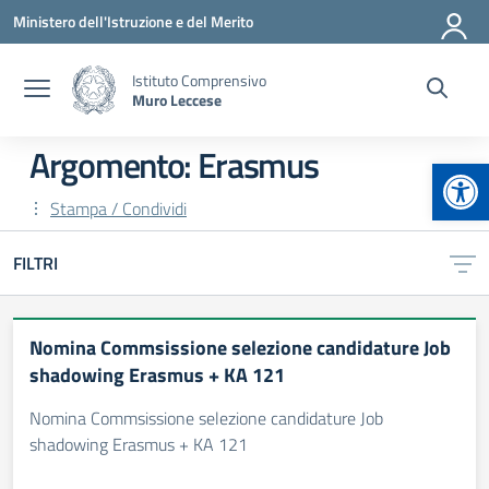
Vai ai contenuti
Vai al menu di navigazione
Vai al footer
Ministero dell'Istruzione e del Merito
Istituto Comprensivo
Muro Leccese
Argomento: Erasmus
Apr
Stampa / Condividi
FILTRI
Nomina Commsissione selezione candidature Job
shadowing Erasmus + KA 121
Nomina Commsissione selezione candidature Job
shadowing Erasmus + KA 121