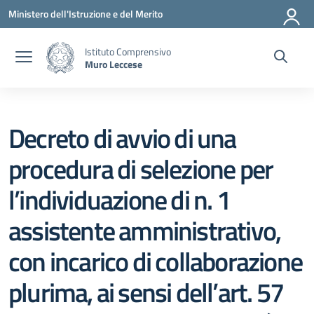
Vai ai contenuti
Vai al menu di navigazione
Vai al footer
Ministero dell'Istruzione e del Merito
Istituto Comprensivo
Muro Leccese
Decreto di avvio di una
procedura di selezione per
l’individuazione di n. 1
assistente amministrativo,
con incarico di collaborazione
plurima, ai sensi dell’art. 57