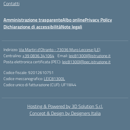
Contatti
Amministrazione trasparente
Albo online
Privacy Policy
Dichiarazione di accessibilità
Note legali
Indirizzo:
Via Martiri d'Otranto - 73036 Muro Leccese (LE)
Centralino:
+39 0836.341064
Email:
leic81300l@istruzione.it
Posta elettronica certificata (PEC):
leic81300l@pec.istruzione.it
Codice fiscale: 92012610751
Codice meccanografico:
LEIC81300L
Codice unico di fatturazione (CUF): UF1W44
Hosting & Powered by 3D Solution S.r.l.
Concept & Design by Designers Italia