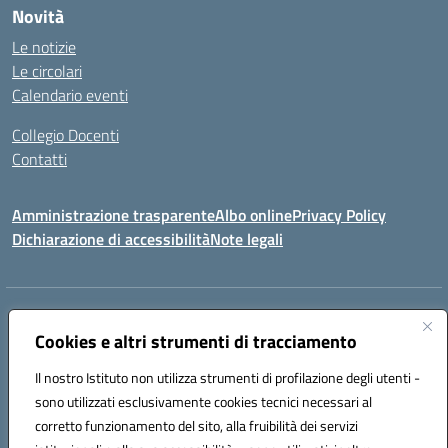
Novità
Le notizie
Le circolari
Calendario eventi
Collegio Docenti
Contatti
Amministrazione trasparente
Albo online
Privacy Policy
Dichiarazione di accessibilità
Note legali
Indirizzo:
Via Martiri d'Otranto - 73036 Muro Leccese (LE)
Centralino:
Cookies e altri strumenti di tracciamento
+39 0836.341064
Email:
leic81300l@istruzione.it
Posta elettronica certificata (PEC):
leic81300l@pec.istruzione.it
Il nostro Istituto non utilizza strumenti di profilazione degli utenti -
Codice fiscale: 92012610751
sono utilizzati esclusivamente cookies tecnici necessari al
Codice meccanografico:
LEIC81300L
corretto funzionamento del sito, alla fruibilità dei servizi
Codice unico di fatturazione (CUF): UF1W44