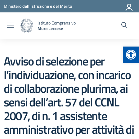
Vai ai contenuti
Vai al menu di navigazione
Vai al footer
Ministero dell'Istruzione e del Merito
Istituto Comprensivo
Muro Leccese
Apr
Avviso di selezione per
l’individuazione, con incarico
di collaborazione plurima, ai
sensi dell’art. 57 del CCNL
2007, di n. 1 assistente
amministrativo per attività di