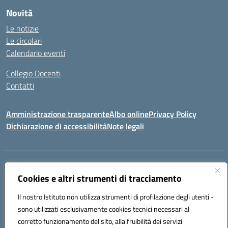
Novità
Le notizie
Le circolari
Calendario eventi
Collegio Docenti
Contatti
Amministrazione trasparente
Albo online
Privacy Policy
Dichiarazione di accessibilità
Note legali
Indirizzo:
Via Martiri d'Otranto - 73036 Muro Leccese (LE)
Centralino:
Cookies e altri strumenti di tracciamento
+39 0836.341064
Email:
leic81300l@istruzione.it
Posta elettronica certificata (PEC):
leic81300l@pec.istruzione.it
Il nostro Istituto non utilizza strumenti di profilazione degli utenti -
Codice fiscale: 92012610751
sono utilizzati esclusivamente cookies tecnici necessari al
Codice meccanografico:
LEIC81300L
corretto funzionamento del sito, alla fruibilità dei servizi
Codice unico di fatturazione (CUF): UF1W44