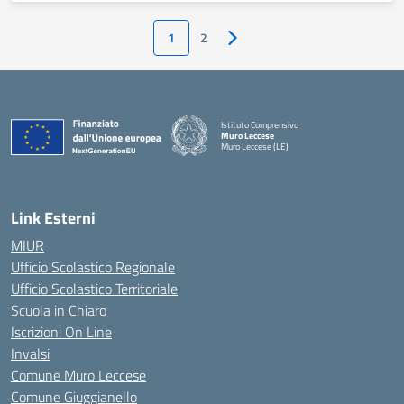
1
2
Pagina successiva
Istituto Comprensivo
Muro Leccese
Muro Leccese (LE)
— Visita la pagina iniziale della scuola
Link Esterni
MIUR
Ufficio Scolastico Regionale
Ufficio Scolastico Territoriale
Scuola in Chiaro
Iscrizioni On Line
Invalsi
Comune Muro Leccese
Comune Giuggianello