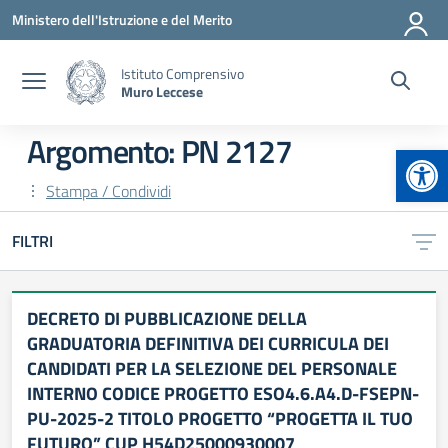
Vai ai contenuti
Vai al menu di navigazione
Vai al footer
Ministero dell'Istruzione e del Merito
Istituto Comprensivo
Muro Leccese
Argomento: PN 2127
Apr
Stampa / Condividi
FILTRI
DECRETO DI PUBBLICAZIONE DELLA
GRADUATORIA DEFINITIVA DEI CURRICULA DEI
CANDIDATI PER LA SELEZIONE DEL PERSONALE
INTERNO CODICE PROGETTO ESO4.6.A4.D-FSEPN-
PU-2025-2 TITOLO PROGETTO “PROGETTA IL TUO
FUTURO” CUP H54D25000930007