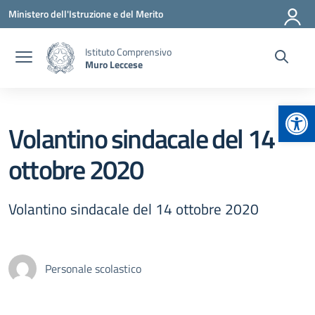
Vai ai contenuti
Vai al menu di navigazione
Vai al footer
Ministero dell'Istruzione e del Merito
Istituto Comprensivo
Muro Leccese
Apr
Volantino sindacale del 14
ottobre 2020
Volantino sindacale del 14 ottobre 2020
Personale scolastico