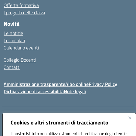
Offerta formativa
I progetti delle classi
Novità
Le notizie
Le circolari
Calendario eventi
Collegio Docenti
Contatti
Amministrazione trasparente
Albo online
Privacy Policy
Dichiarazione di accessibilità
Note legali
Indirizzo:
Via Martiri d'Otranto - 73036 Muro Leccese (LE)
Centralino:
Cookies e altri strumenti di tracciamento
+39 0836.341064
Email:
leic81300l@istruzione.it
Posta elettronica certificata (PEC):
leic81300l@pec.istruzione.it
Il nostro Istituto non utilizza strumenti di profilazione degli utenti -