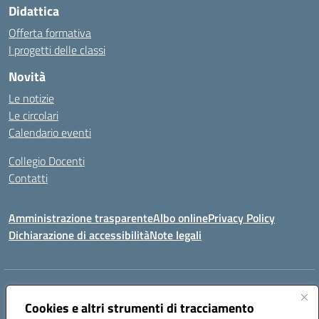
Didattica
Offerta formativa
I progetti delle classi
Novità
Le notizie
Le circolari
Calendario eventi
Collegio Docenti
Contatti
Amministrazione trasparente
Albo online
Privacy Policy
Dichiarazione di accessibilità
Note legali
Indirizzo:
Via Martiri d'Otranto - 73036 Muro Leccese (LE)
Centralino:
Cookies e altri strumenti di tracciamento
+39 0836.341064
Email:
leic81300l@istruzione.it