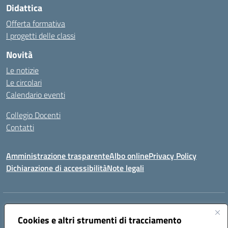
Didattica
Offerta formativa
I progetti delle classi
Novità
Le notizie
Le circolari
Calendario eventi
Collegio Docenti
Contatti
Amministrazione trasparente
Albo online
Privacy Policy
Dichiarazione di accessibilità
Note legali
Indirizzo:
Via Martiri d'Otranto - 73036 Muro Leccese (LE)
Centralino:
Cookies e altri strumenti di tracciamento
+39 0836.341064
Email:
leic81300l@istruzione.it