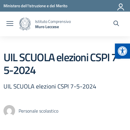
Vai ai contenuti
Vai al menu di navigazione
Vai al footer
Ministero dell'Istruzione e del Merito
Istituto Comprensivo
Muro Leccese
Apr
UIL SCUOLA elezioni CSPI 7-
5-2024
UIL SCUOLA elezioni CSPI 7-5-2024
Personale scolastico