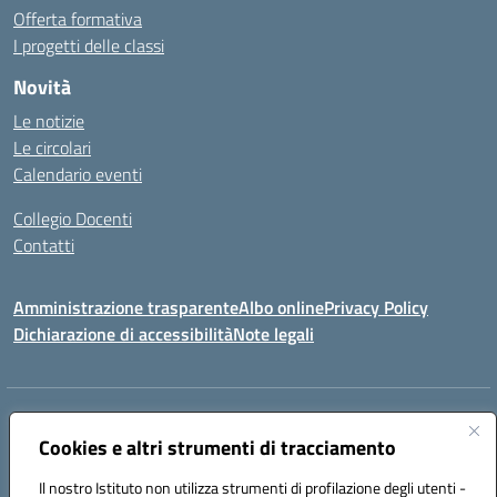
Offerta formativa
I progetti delle classi
Novità
Le notizie
Le circolari
Calendario eventi
Collegio Docenti
Contatti
Amministrazione trasparente
Albo online
Privacy Policy
Dichiarazione di accessibilità
Note legali
Indirizzo:
Via Martiri d'Otranto - 73036 Muro Leccese (LE)
Centralino:
Cookies e altri strumenti di tracciamento
+39 0836.341064
Email:
leic81300l@istruzione.it
Posta elettronica certificata (PEC):
leic81300l@pec.istruzione.it
Il nostro Istituto non utilizza strumenti di profilazione degli utenti -