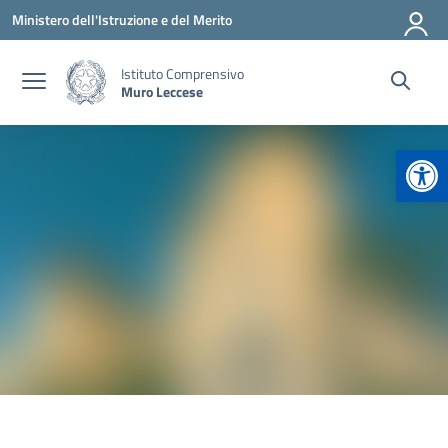
Vai ai contenuti
Vai al menu di navigazione
Vai al footer
Ministero dell'Istruzione e del Merito
Istituto Comprensivo
Muro Leccese
Apr