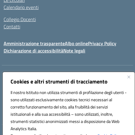
Le circolari
Calendario eventi
Collegio Docenti
Contatti
Amministrazione trasparente
Albo online
Privacy Policy
Dichiarazione di accessibilità
Note legali
Indirizzo:
Via Martiri d'Otranto - 73036 Muro Leccese (LE)
Centralino:
Cookies e altri strumenti di tracciamento
+39 0836.341064
Email:
leic81300l@istruzione.it
Posta elettronica certificata (PEC):
leic81300l@pec.istruzione.it
Il nostro Istituto non utilizza strumenti di profilazione degli utenti -
Codice fiscale: 92012610751
sono utilizzati esclusivamente cookies tecnici necessari al
Codice meccanografico:
LEIC81300L
corretto funzionamento del sito, alla fruibilità dei servizi
Codice unico di fatturazione (CUF): UF1W44
istituzionali e alla sua accessibilità – sono utilizzati, inoltre,
strumenti statistici anonimizzati messi a disposizione da Web
Analytics Italia.
Hosting & Powered by 3D Solution S.r.l.