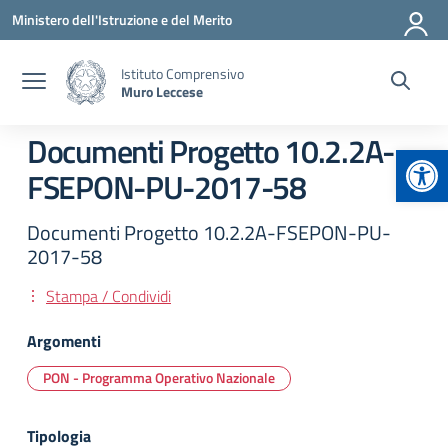
Vai ai contenuti
Vai al menu di navigazione
Vai al footer
Ministero dell'Istruzione e del Merito
Istituto Comprensivo
Muro Leccese
Documenti Progetto 10.2.2A-
Apr
FSEPON-PU-2017-58
Documenti Progetto 10.2.2A-FSEPON-PU-
2017-58
Stampa / Condividi
Argomenti
PON - Programma Operativo Nazionale
Tipologia