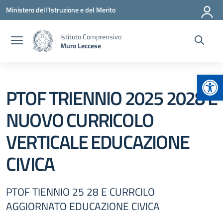
Vai ai contenuti
Vai al menu di navigazione
Vai al footer
Ministero dell'Istruzione e del Merito
Istituto Comprensivo
Muro Leccese
Apr
PTOF TRIENNIO 2025 2028 E
NUOVO CURRICOLO
VERTICALE EDUCAZIONE
CIVICA
PTOF TIENNIO 25 28 E CURRCILO
AGGIORNATO EDUCAZIONE CIVICA