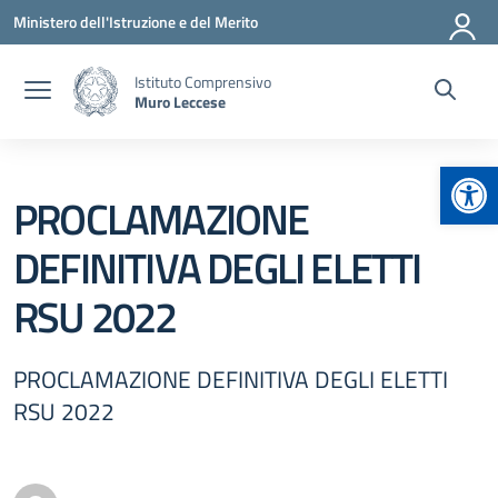
Vai ai contenuti
Vai al menu di navigazione
Vai al footer
Ministero dell'Istruzione e del Merito
Istituto Comprensivo
Muro Leccese
Apr
PROCLAMAZIONE
DEFINITIVA DEGLI ELETTI
RSU 2022
PROCLAMAZIONE DEFINITIVA DEGLI ELETTI
RSU 2022