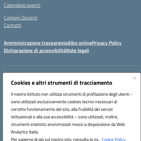
Calendario eventi
Collegio Docenti
Contatti
Amministrazione trasparente
Albo online
Privacy Policy
Dichiarazione di accessibilità
Note legali
Indirizzo:
Via Martiri d'Otranto - 73036 Muro Leccese (LE)
Centralino:
Cookies e altri strumenti di tracciamento
+39 0836.341064
Email:
leic81300l@istruzione.it
Posta elettronica certificata (PEC):
leic81300l@pec.istruzione.it
Il nostro Istituto non utilizza strumenti di profilazione degli utenti -
Codice fiscale: 92012610751
sono utilizzati esclusivamente cookies tecnici necessari al
Codice meccanografico:
LEIC81300L
corretto funzionamento del sito, alla fruibilità dei servizi
Codice unico di fatturazione (CUF): UF1W44
istituzionali e alla sua accessibilità – sono utilizzati, inoltre,
strumenti statistici anonimizzati messi a disposizione da Web
Analytics Italia.
Hosting & Powered by 3D Solution S.r.l.
Per saperne di più sul nostro sito, consulta la ns.
Cookie Policy.