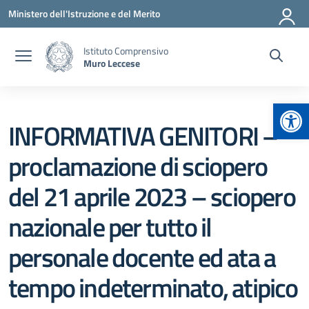
Vai ai contenuti
Vai al menu di navigazione
Vai al footer
Ministero dell'Istruzione e del Merito
Istituto Comprensivo
Muro Leccese
Apr
INFORMATIVA GENITORI –
proclamazione di sciopero
del 21 aprile 2023 – sciopero
nazionale per tutto il
personale docente ed ata a
tempo indeterminato, atipico