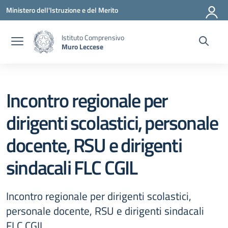
Vai ai contenuti
Vai al menu di navigazione
Vai al footer
Ministero dell'Istruzione e del Merito
Istituto Comprensivo
Muro Leccese
Incontro regionale per
dirigenti scolastici, personale
docente, RSU e dirigenti
sindacali FLC CGIL
Incontro regionale per dirigenti scolastici,
personale docente, RSU e dirigenti sindacali
FLC CGIL