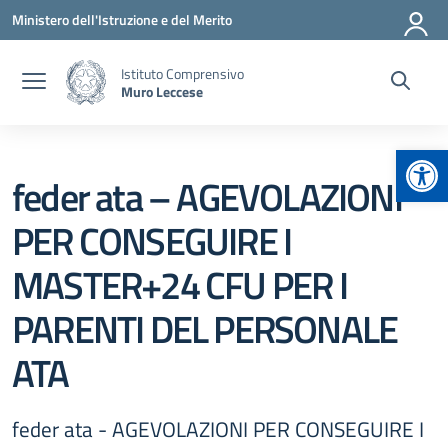
Vai ai contenuti
Vai al menu di navigazione
Vai al footer
Ministero dell'Istruzione e del Merito
Istituto Comprensivo
Muro Leccese
Apr
feder ata – AGEVOLAZIONI
PER CONSEGUIRE I
MASTER+24 CFU PER I
PARENTI DEL PERSONALE
ATA
feder ata - AGEVOLAZIONI PER CONSEGUIRE I