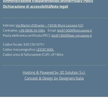
Amministrazione trasparente
Albo online
Privacy Policy
Dichiarazione di accessibilità
Note legali
Indirizzo:
Via Martiri d'Otranto - 73036 Muro Leccese (LE)
Centralino:
+39 0836.341064
Email:
leic81300l@istruzione.it
Posta elettronica certificata (PEC):
leic81300l@pec.istruzione.it
Codice fiscale: 92012610751
Codice meccanografico:
LEIC81300L
Codice unico di fatturazione (CUF): UF1W44
Hosting & Powered by 3D Solution S.r.l.
Concept & Design by Designers Italia