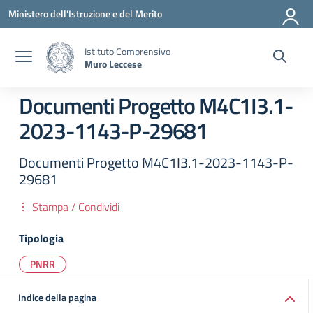
Vai ai contenuti
Vai al menu di navigazione
Vai al footer
Ministero dell'Istruzione e del Merito
Istituto Comprensivo
Muro Leccese
Documenti Progetto M4C1I3.1-
2023-1143-P-29681
Documenti Progetto M4C1I3.1-2023-1143-P-
29681
Stampa / Condividi
Tipologia
PNRR
Indice della pagina