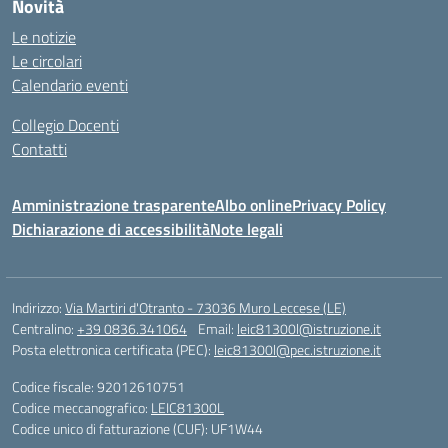
Novità
Le notizie
Le circolari
Calendario eventi
Collegio Docenti
Contatti
Amministrazione trasparente
Albo online
Privacy Policy
Dichiarazione di accessibilità
Note legali
Indirizzo:
Via Martiri d'Otranto - 73036 Muro Leccese (LE)
Centralino:
+39 0836.341064
Email:
leic81300l@istruzione.it
Posta elettronica certificata (PEC):
leic81300l@pec.istruzione.it
Codice fiscale: 92012610751
Codice meccanografico:
LEIC81300L
Codice unico di fatturazione (CUF): UF1W44