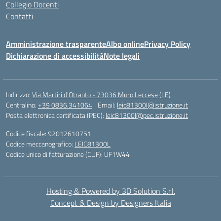
Collegio Docenti
Contatti
Amministrazione trasparente
Albo online
Privacy Policy
Dichiarazione di accessibilità
Note legali
Indirizzo:
Via Martiri d'Otranto - 73036 Muro Leccese (LE)
Centralino:
+39 0836.341064
Email:
leic81300l@istruzione.it
Posta elettronica certificata (PEC):
leic81300l@pec.istruzione.it
Codice fiscale: 92012610751
Codice meccanografico:
LEIC81300L
Codice unico di fatturazione (CUF): UF1W44
Hosting & Powered by 3D Solution S.r.l.
Concept & Design by Designers Italia