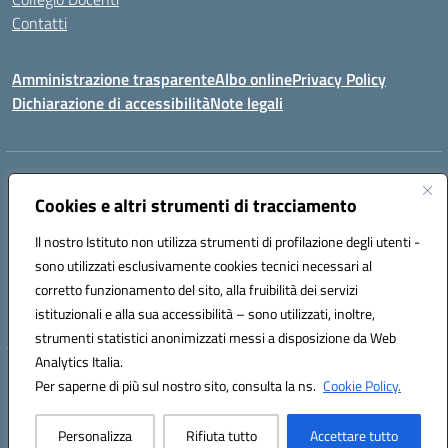
Contatti
Amministrazione trasparente
Albo online
Privacy Policy
Dichiarazione di accessibilità
Note legali
Indirizzo:
Via Martiri d'Otranto - 73036 Muro Leccese (LE)
Centralino:
Cookies e altri strumenti di tracciamento
+39 0836.341064
Email:
leic81300l@istruzione.it
Posta elettronica certificata (PEC):
leic81300l@pec.istruzione.it
Il nostro Istituto non utilizza strumenti di profilazione degli utenti -
Codice fiscale: 92012610751
sono utilizzati esclusivamente cookies tecnici necessari al
Codice meccanografico:
LEIC81300L
corretto funzionamento del sito, alla fruibilità dei servizi
Codice unico di fatturazione (CUF): UF1W44
istituzionali e alla sua accessibilità – sono utilizzati, inoltre,
strumenti statistici anonimizzati messi a disposizione da Web
Analytics Italia.
Hosting & Powered by 3D Solution S.r.l.
Per saperne di più sul nostro sito, consulta la ns.
Cookie Policy.
Concept & Design by Designers Italia
Personalizza
Rifiuta tutto
Accettare tutto