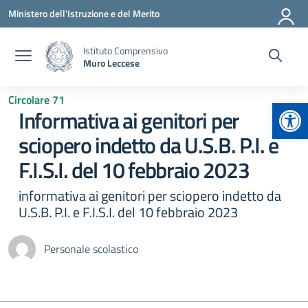
Vai ai contenuti
Vai al menu di navigazione
Vai al footer
Ministero dell'Istruzione e del Merito
Istituto Comprensivo
Muro Leccese
Circolare 71
Apr
Informativa ai genitori per
sciopero indetto da U.S.B. P.I. e
F.I.S.I. del 10 febbraio 2023
informativa ai genitori per sciopero indetto da
U.S.B. P.I. e F.I.S.I. del 10 febbraio 2023
Personale scolastico