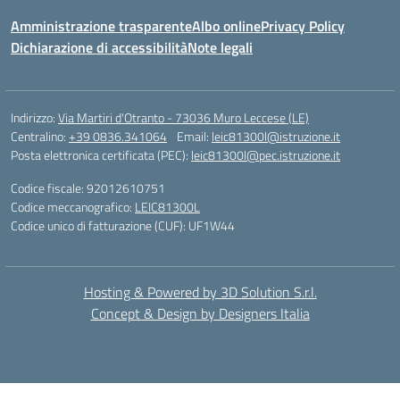
Amministrazione trasparente
Albo online
Privacy Policy
Dichiarazione di accessibilità
Note legali
Indirizzo:
Via Martiri d'Otranto - 73036 Muro Leccese (LE)
Centralino:
+39 0836.341064
Email:
leic81300l@istruzione.it
Posta elettronica certificata (PEC):
leic81300l@pec.istruzione.it
Codice fiscale: 92012610751
Codice meccanografico:
LEIC81300L
Codice unico di fatturazione (CUF): UF1W44
Hosting & Powered by 3D Solution S.r.l.
Concept & Design by Designers Italia