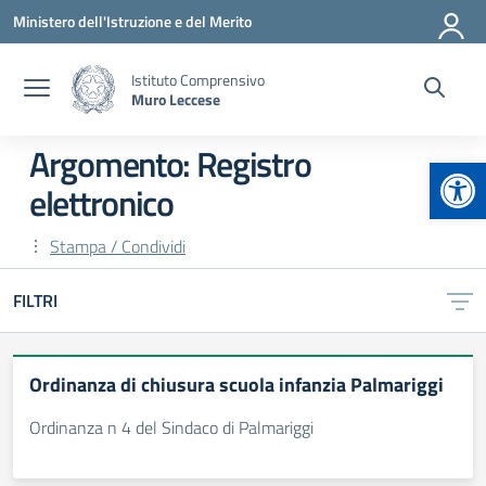
Vai ai contenuti
Vai al menu di navigazione
Vai al footer
Ministero dell'Istruzione e del Merito
Istituto Comprensivo
Muro Leccese
Argomento: Registro
Apr
elettronico
Stampa / Condividi
FILTRI
Ordinanza di chiusura scuola infanzia Palmariggi
Ordinanza n 4 del Sindaco di Palmariggi