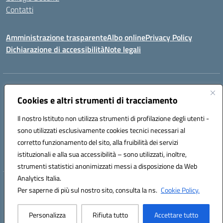
Contatti
Amministrazione trasparente
Albo online
Privacy Policy
Dichiarazione di accessibilità
Note legali
Indirizzo:
Via Martiri d'Otranto - 73036 Muro Leccese (LE)
Centralino:
Cookies e altri strumenti di tracciamento
+39 0836.341064
Email:
leic81300l@istruzione.it
Posta elettronica certificata (PEC):
leic81300l@pec.istruzione.it
Il nostro Istituto non utilizza strumenti di profilazione degli utenti -
Codice fiscale: 92012610751
sono utilizzati esclusivamente cookies tecnici necessari al
Codice meccanografico:
LEIC81300L
corretto funzionamento del sito, alla fruibilità dei servizi
Codice unico di fatturazione (CUF): UF1W44
istituzionali e alla sua accessibilità – sono utilizzati, inoltre,
strumenti statistici anonimizzati messi a disposizione da Web
Analytics Italia.
Hosting & Powered by 3D Solution S.r.l.
Per saperne di più sul nostro sito, consulta la ns.
Cookie Policy.
Concept & Design by Designers Italia
Personalizza
Rifiuta tutto
Accettare tutto