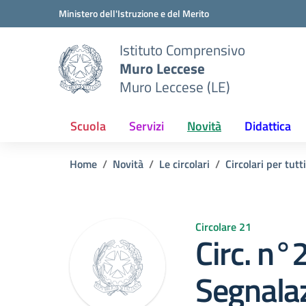
Vai ai contenuti
Vai al menu di navigazione
Vai al footer
Ministero dell'Istruzione e del Merito
Istituto Comprensivo
Muro Leccese
Muro Leccese (LE)
Scuola
Servizi
Novità
Didattica
Home
Novità
Le circolari
Circolari per tutti
Circolare 21
Circ. n°
Segnalaz