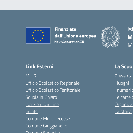
Is
M
M
— 
Link Esterni
La Scuo
MIUR
Presenta
Ufficio Scolastico Regionale
I luoghi
Ufficio Scolastico Territoriale
I numeri 
Scuola in Chiaro
Le carte 
Iscrizioni On Line
Organizz
Invalsi
La storia
Comune Muro Leccese
Comune Giuggianello
Comune Sanarica