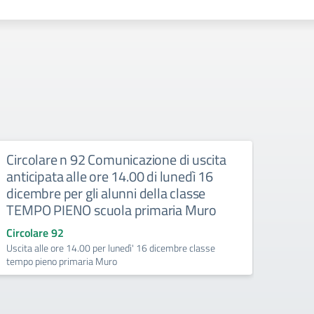
Circolare n 92 Comunicazione di uscita
Circ
anticipata alle ore 14.00 di lunedì 16
effe
dicembre per gli alunni della classe
vene
TEMPO PIENO scuola primaria Muro
Circo
Effettu
Circolare 92
dell'In
Uscita alle ore 14.00 per lunedì' 16 dicembre classe
a TEMP
tempo pieno primaria Muro