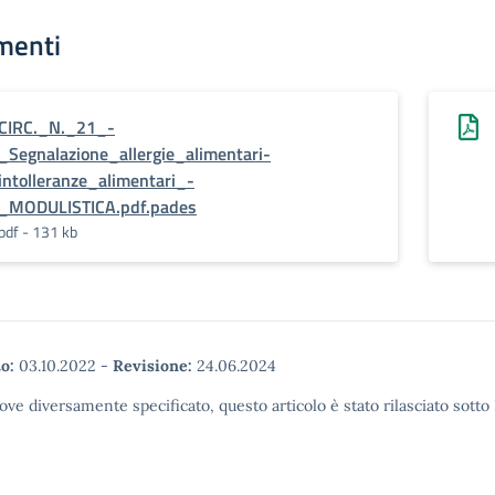
menti
CIRC._N._21_-
_Segnalazione_allergie_alimentari-
intolleranze_alimentari_-
_MODULISTICA.pdf.pades
pdf - 131 kb
o:
03.10.2022
-
Revisione:
24.06.2024
ove diversamente specificato, questo articolo è stato rilasciato sott