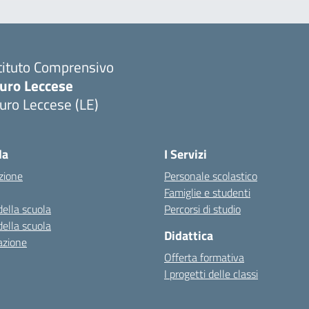
tituto Comprensivo
uro Leccese
uro Leccese (LE)
Visita la pagina iniziale della scuola
la
I Servizi
zione
Personale scolastico
Famiglie e studenti
della scuola
Percorsi di studio
della scuola
Didattica
azione
Offerta formativa
I progetti delle classi