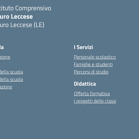
tituto Comprensivo
uro Leccese
uro Leccese (LE)
Visita la pagina iniziale della scuola
la
I Servizi
zione
Personale scolastico
Famiglie e studenti
della scuola
Percorsi di studio
della scuola
Didattica
azione
Offerta formativa
I progetti delle classi