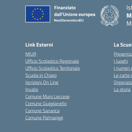
Is
M
M
— 
Link Esterni
La Scuo
MIUR
Presenta
Ufficio Scolastico Regionale
I luoghi
Ufficio Scolastico Territoriale
I numeri 
Scuola in Chiaro
Le carte 
Iscrizioni On Line
Organizz
Invalsi
La storia
Comune Muro Leccese
Comune Giuggianello
Comune Sanarica
Comune Palmariggi