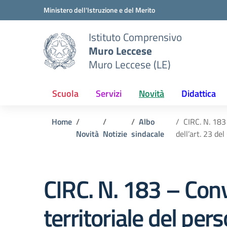
Vai ai contenuti
Vai al menu di navigazione
Vai al footer
Ministero dell'Istruzione e del Merito
Istituto Comprensivo
Muro Leccese
Muro Leccese (LE)
Scuola
Servizi
Novità
Didattica
Home
Albo
CIRC. N. 183
Novità
Notizie
sindacale
dell’art. 23 d
CIRC. N. 183 – Con
territoriale del per