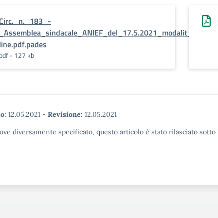
Circ._n._183_-
_Assemblea_sindacale_ANIEF_del_17.5.2021_modalit__on-
line.pdf.pades
pdf - 127 kb
o:
12.05.2021
-
Revisione:
12.05.2021
ove diversamente specificato, questo articolo è stato rilasciato sott