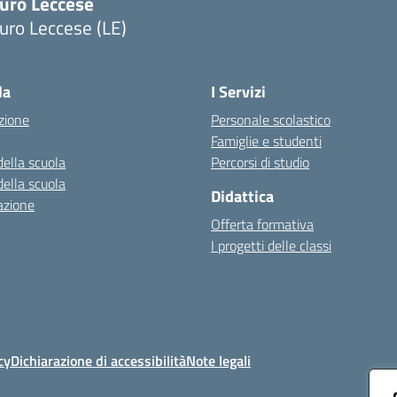
uro Leccese
uro Leccese (LE)
Visita la pagina iniziale della scuola
la
I Servizi
zione
Personale scolastico
Famiglie e studenti
della scuola
Percorsi di studio
della scuola
Didattica
azione
Offerta formativa
I progetti delle classi
cy
Dichiarazione di accessibilità
Note legali