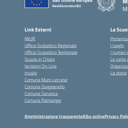
M
M
— 
Link Esterni
La Scuo
MIUR
Presenta
Ufficio Scolastico Regionale
I luoghi
Ufficio Scolastico Territoriale
I numeri 
Scuola in Chiaro
Le carte 
Iscrizioni On Line
Organizz
Invalsi
La storia
Comune Muro Leccese
Comune Giuggianello
Comune Sanarica
Comune Palmariggi
Amministrazione trasparente
Albo online
Privacy Poli