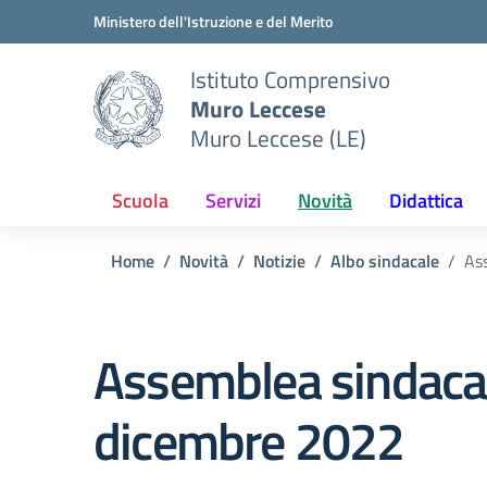
Vai ai contenuti
Vai al menu di navigazione
Vai al footer
Ministero dell'Istruzione e del Merito
Istituto Comprensivo
Muro Leccese
Muro Leccese (LE)
Scuola
Servizi
Novità
Didattica
Home
Novità
Notizie
Albo sindacale
Ass
Assemblea sindacale
dicembre 2022