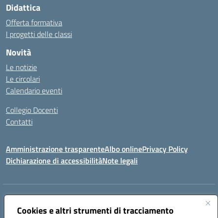
Didattica
Offerta formativa
I progetti delle classi
Novità
Le notizie
Le circolari
Calendario eventi
Collegio Docenti
Contatti
Amministrazione trasparente
Albo online
Privacy Policy
Dichiarazione di accessibilità
Note legali
Indirizzo:
Via Martiri d'Otranto - 73036 Muro Leccese (LE)
Centralino:
Cookies e altri strumenti di tracciamento
+39 0836.341064
Email:
leic81300l@istruzione.it