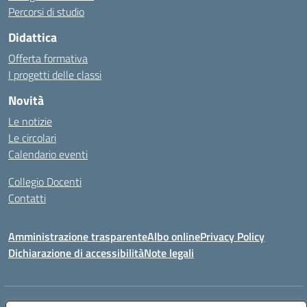
Percorsi di studio
Didattica
Offerta formativa
I progetti delle classi
Novità
Le notizie
Le circolari
Calendario eventi
Collegio Docenti
Contatti
Amministrazione trasparente
Albo online
Privacy Policy
Dichiarazione di accessibilità
Note legali
Indirizzo:
Via Martiri d'Otranto - 73036 Muro Leccese (LE)