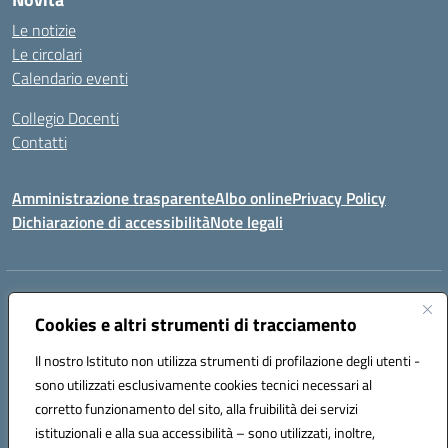
Le notizie
Le circolari
Calendario eventi
Collegio Docenti
Contatti
Amministrazione trasparente
Albo online
Privacy Policy
Dichiarazione di accessibilità
Note legali
Indirizzo:
Via Martiri d'Otranto - 73036 Muro Leccese (LE)
Centralino:
Cookies e altri strumenti di tracciamento
+39 0836.341064
Email:
leic81300l@istruzione.it
Posta elettronica certificata (PEC):
leic81300l@pec.istruzione.it
Il nostro Istituto non utilizza strumenti di profilazione degli utenti -
Codice fiscale: 92012610751
sono utilizzati esclusivamente cookies tecnici necessari al
Codice meccanografico:
LEIC81300L
corretto funzionamento del sito, alla fruibilità dei servizi
Codice unico di fatturazione (CUF): UF1W44
istituzionali e alla sua accessibilità – sono utilizzati, inoltre,