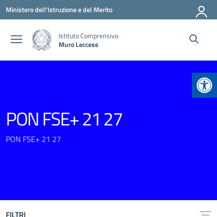
Vai ai contenuti
Vai al menu di navigazione
Vai al footer
Ministero dell'Istruzione e del Merito
Istituto Comprensivo
Muro Leccese
Apr
PON FSE+ 21 27
PON FSE+ 21 27
FILTRI