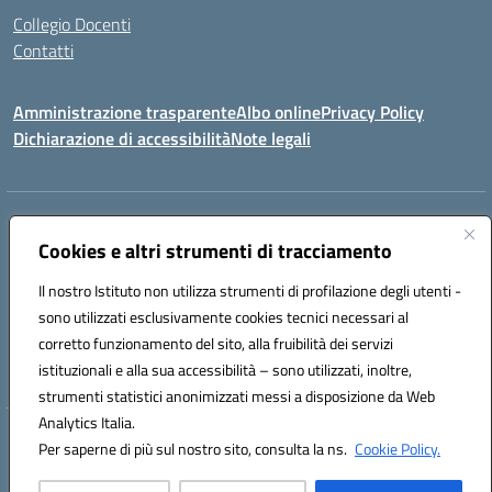
Collegio Docenti
Contatti
Amministrazione trasparente
Albo online
Privacy Policy
Dichiarazione di accessibilità
Note legali
Indirizzo:
Via Martiri d'Otranto - 73036 Muro Leccese (LE)
Centralino:
Cookies e altri strumenti di tracciamento
+39 0836.341064
Email:
leic81300l@istruzione.it
Posta elettronica certificata (PEC):
leic81300l@pec.istruzione.it
Il nostro Istituto non utilizza strumenti di profilazione degli utenti -
Codice fiscale: 92012610751
sono utilizzati esclusivamente cookies tecnici necessari al
Codice meccanografico:
LEIC81300L
corretto funzionamento del sito, alla fruibilità dei servizi
Codice unico di fatturazione (CUF): UF1W44
istituzionali e alla sua accessibilità – sono utilizzati, inoltre,
strumenti statistici anonimizzati messi a disposizione da Web
Analytics Italia.
Hosting & Powered by 3D Solution S.r.l.
Per saperne di più sul nostro sito, consulta la ns.
Cookie Policy.
Concept & Design by Designers Italia