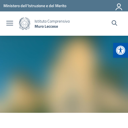
Vai ai contenuti
Vai al menu di navigazione
Vai al footer
Ministero dell'Istruzione e del Merito
Istituto Comprensivo
Muro Leccese
Apr