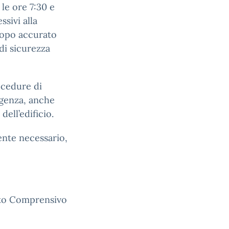
 le ore 7:30 e
ssivi alla
 dopo accurato
 di sicurezza
ocedure di
rgenza, anche
ell’edificio.
ente necessario,
tuto Comprensivo