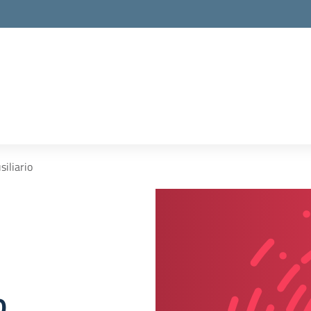
iliario
o