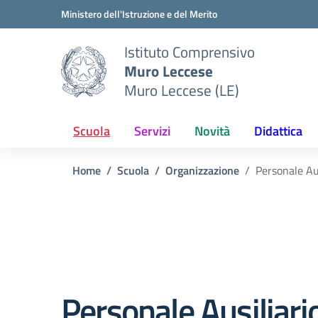
Vai ai contenuti
Vai al menu di navigazione
Vai al footer
Ministero dell'Istruzione e del Merito
Istituto Comprensivo
Muro Leccese
Muro Leccese (LE)
Scuola
Servizi
Novità
Didattica
Home
Scuola
Organizzazione
Personale Aus
Personale Ausiliari