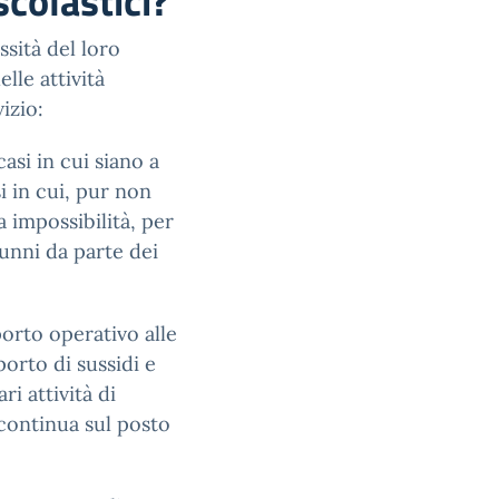
scolastici?
ssità del loro
lle attività
izio:
casi in cui siano a
i in cui, pur non
 impossibilità, per
lunni da parte dei
porto operativo alle
porto di sussidi e
i attività di
continua sul posto