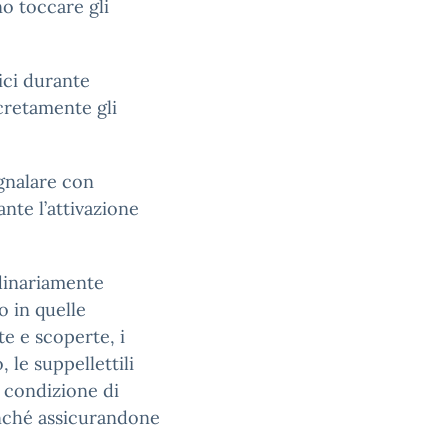
o toccare gli
ici durante
iscretamente gli
gnalare con
nte l’attivazione
rdinariamente
o in quelle
e e scoperte, i
o, le suppellettili
ta condizione di
nonché assicurandone