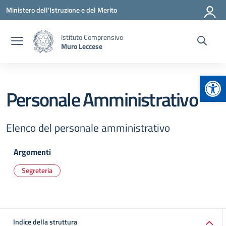
Vai ai contenuti
Vai al menu di navigazione
Vai al footer
Ministero dell'Istruzione e del Merito
Istituto Comprensivo
Muro Leccese
Apr
Personale Amministrativo
Elenco del personale amministrativo
Argomenti
Segreteria
Indice della struttura