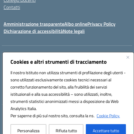
Collegio Docenti
Contatti
Amministrazione trasparente
Albo online
Privacy Policy
Dichiarazione di accessibilità
Note legali
Indirizzo:
Via Martiri d'Otranto - 73036 Muro Leccese (LE)
Centralino:
Cookies e altri strumenti di tracciamento
+39 0836.341064
Email:
leic81300l@istruzione.it
Posta elettronica certificata (PEC):
leic81300l@pec.istruzione.it
Il nostro Istituto non utilizza strumenti di profilazione degli utenti -
Codice fiscale: 92012610751
sono utilizzati esclusivamente cookies tecnici necessari al
Codice meccanografico:
LEIC81300L
corretto funzionamento del sito, alla fruibilità dei servizi
Codice unico di fatturazione (CUF): UF1W44
istituzionali e alla sua accessibilità – sono utilizzati, inoltre,
strumenti statistici anonimizzati messi a disposizione da Web
Analytics Italia.
Hosting & Powered by 3D Solution S.r.l.
Per saperne di più sul nostro sito, consulta la ns.
Cookie Policy.
Concept & Design by Designers Italia
Personalizza
Rifiuta tutto
Accettare tutto