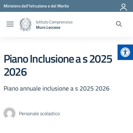
Vai ai contenuti
Vai al menu di navigazione
Vai al footer
Ministero dell'Istruzione e del Merito
Istituto Comprensivo
Muro Leccese
Apr
Piano Inclusione a s 2025
2026
Piano annuale inclusione a s 2025 2026
Personale scolastico