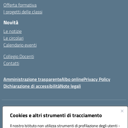
Offerta formativa
I progetti delle classi
Novità
Le notizie
Le circolari
Calendario eventi
Collegio Docenti
Contatti
Amministrazione trasparente
Albo online
Privacy Policy
Dichiarazione di accessibilità
Note legali
Indirizzo:
Via Martiri d'Otranto - 73036 Muro Leccese (LE)
Centralino:
Cookies e altri strumenti di tracciamento
+39 0836.341064
Email:
leic81300l@istruzione.it
Posta elettronica certificata (PEC):
leic81300l@pec.istruzione.it
Il nostro Istituto non utilizza strumenti di profilazione degli utenti -