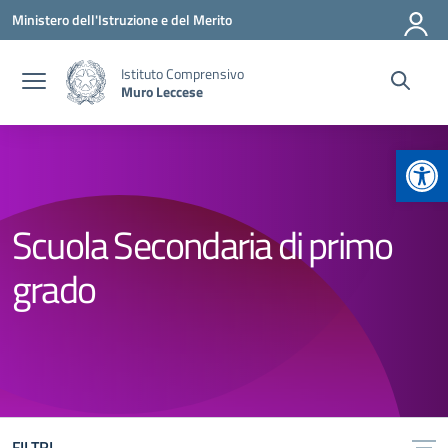
Vai ai contenuti
Vai al menu di navigazione
Vai al footer
Ministero dell'Istruzione e del Merito
Istituto Comprensivo
Muro Leccese
Apr
Scuola Secondaria di primo
grado
FILTRI