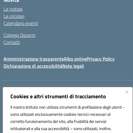
Le notizie
Le circolari
Calendario eventi
Collegio Docenti
Contatti
Amministrazione trasparente
Albo online
Privacy Policy
Dichiarazione di accessibilità
Note legali
Indirizzo:
Via Martiri d'Otranto - 73036 Muro Leccese (LE)
Centralino:
Cookies e altri strumenti di tracciamento
+39 0836.341064
Email:
leic81300l@istruzione.it
Posta elettronica certificata (PEC):
leic81300l@pec.istruzione.it
Il nostro Istituto non utilizza strumenti di profilazione degli utenti -
Codice fiscale: 92012610751
sono utilizzati esclusivamente cookies tecnici necessari al
Codice meccanografico:
LEIC81300L
corretto funzionamento del sito, alla fruibilità dei servizi
Codice unico di fatturazione (CUF): UF1W44
istituzionali e alla sua accessibilità – sono utilizzati, inoltre,