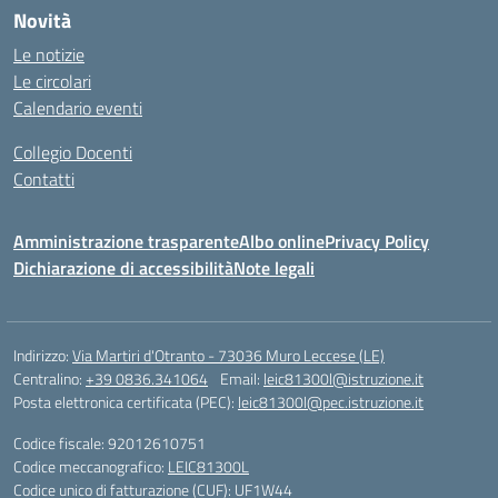
Novità
Le notizie
Le circolari
Calendario eventi
Collegio Docenti
Contatti
Amministrazione trasparente
Albo online
Privacy Policy
Dichiarazione di accessibilità
Note legali
Indirizzo:
Via Martiri d'Otranto - 73036 Muro Leccese (LE)
Centralino:
+39 0836.341064
Email:
leic81300l@istruzione.it
Posta elettronica certificata (PEC):
leic81300l@pec.istruzione.it
Codice fiscale: 92012610751
Codice meccanografico:
LEIC81300L
Codice unico di fatturazione (CUF): UF1W44