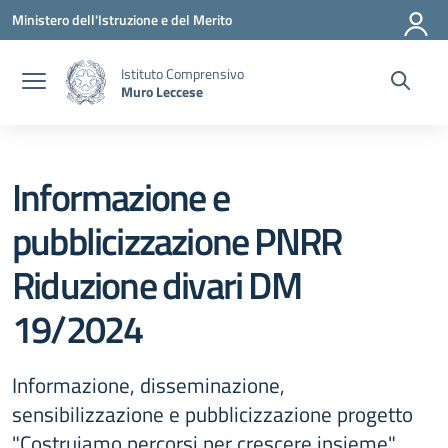
Vai ai contenuti
Vai al menu di navigazione
Vai al footer
Ministero dell'Istruzione e del Merito
Istituto Comprensivo
Muro Leccese
Informazione e
pubblicizzazione PNRR
Riduzione divari DM
19/2024
Informazione, disseminazione,
sensibilizzazione e pubblicizzazione progetto
"Costruiamo percorsi per crescere insieme"