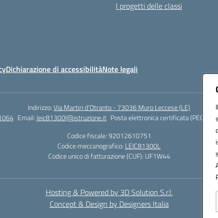
I progetti delle classi
cy
Dichiarazione di accessibilità
Note legali
Indirizzo:
Via Martiri d'Otranto - 73036 Muro Leccese (LE)
1064
Email:
leic81300l@istruzione.it
Posta elettronica certificata (PEC):
lei
Codice fiscale: 92012610751
Codice meccanografico:
LEIC81300L
Codice unico di fatturazione (CUF): UF1W44
Hosting & Powered by 3D Solution S.r.l.
Concept & Design by Designers Italia