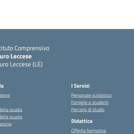
tituto Comprensivo
uro Leccese
uro Leccese (LE)
Visita la pagina iniziale della scuola
la
I Servizi
zione
Personale scolastico
Famiglie e studenti
della scuola
Percorsi di studio
della scuola
Didattica
azione
Offerta formativa