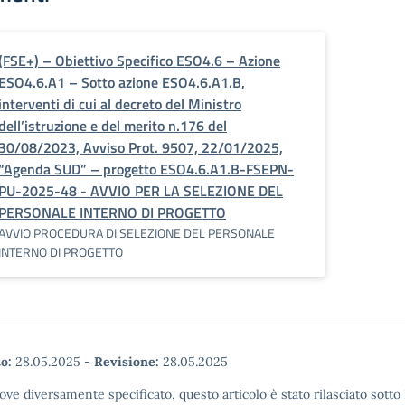
(FSE+) – Obiettivo Specifico ESO4.6 – Azione
ESO4.6.A1 – Sotto azione ESO4.6.A1.B,
interventi di cui al decreto del Ministro
dell’istruzione e del merito n.176 del
30/08/2023, Avviso Prot. 9507, 22/01/2025,
“Agenda SUD” – progetto ESO4.6.A1.B-FSEPN-
PU-2025-48 - AVVIO PER LA SELEZIONE DEL
PERSONALE INTERNO DI PROGETTO
AVVIO PROCEDURA DI SELEZIONE DEL PERSONALE
INTERNO DI PROGETTO
o:
28.05.2025
-
Revisione:
28.05.2025
ove diversamente specificato, questo articolo è stato rilasciato sott