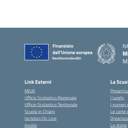
Is
M
M
— 
Link Esterni
La Scuo
MIUR
Presenta
Ufficio Scolastico Regionale
I luoghi
Ufficio Scolastico Territoriale
I numeri 
Scuola in Chiaro
Le carte 
Iscrizioni On Line
Organizz
Invalsi
La storia