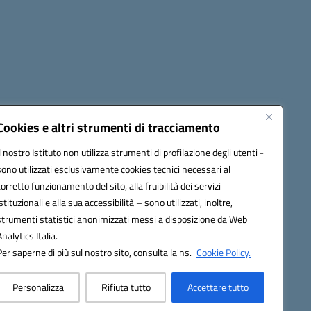
Cookies e altri strumenti di tracciamento
Il nostro Istituto non utilizza strumenti di profilazione degli utenti -
c81300l@pec.istruzione.it
sono utilizzati esclusivamente cookies tecnici necessari al
corretto funzionamento del sito, alla fruibilità dei servizi
istituzionali e alla sua accessibilità – sono utilizzati, inoltre,
strumenti statistici anonimizzati messi a disposizione da Web
Analytics Italia.
Per saperne di più sul nostro sito, consulta la ns.
Cookie Policy.
Personalizza
Rifiuta tutto
Accettare tutto