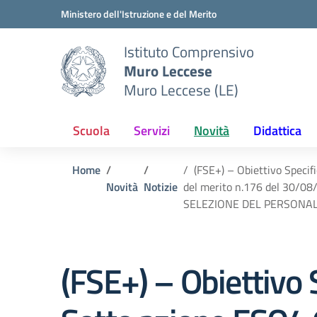
Vai ai contenuti
Vai al menu di navigazione
Vai al footer
Ministero dell'Istruzione e del Merito
Istituto Comprensivo
Muro Leccese
Muro Leccese (LE)
Scuola
Servizi
Novità
Didattica
Home
(FSE+) – Obiettivo Specif
Novità
Notizie
del merito n.176 del 30/0
SELEZIONE DEL PERSONAL
(FSE+) – Obiettivo