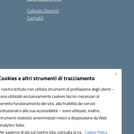
Collegio Docenti
Contatti
Cookies e altri strumenti di tracciamento
Il nostro Istituto non utilizza strumenti di profilazione degli utenti -
c81300l@pec.istruzione.it
sono utilizzati esclusivamente cookies tecnici necessari al
corretto funzionamento del sito, alla fruibilità dei servizi
istituzionali e alla sua accessibilità – sono utilizzati, inoltre,
strumenti statistici anonimizzati messi a disposizione da Web
Analytics Italia.
Per saperne di più sul nostro sito, consulta la ns.
Cookie Policy.