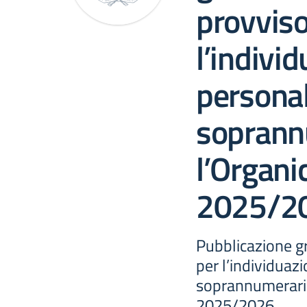
provviso
l’indivi
persona
soprann
l’Organic
2025/2
Pubblicazione gr
per l’individuaz
soprannumerario 
2025/2026.