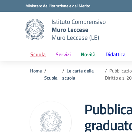
Vai ai contenuti
Vai al menu di navigazione
Vai al footer
Ministero dell'Istruzione e del Merito
Istituto Comprensivo
Muro Leccese
Muro Leccese (LE)
Scuola
Servizi
Novità
Didattica
Home
Le carte della
Pubblicazio
Scuola
scuola
Diritto a.s. 
Pubblic
graduato