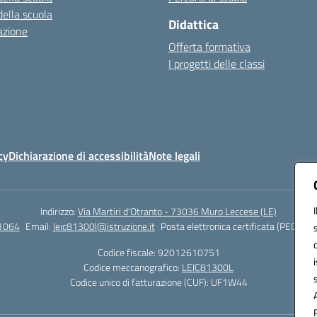
della scuola
Didattica
azione
Offerta formativa
I progetti delle classi
cy
Dichiarazione di accessibilità
Note legali
Indirizzo:
Via Martiri d'Otranto - 73036 Muro Leccese (LE)
1064
Email:
leic81300l@istruzione.it
Posta elettronica certificata (PEC):
lei
Codice fiscale: 92012610751
Codice meccanografico:
LEIC81300L
Codice unico di fatturazione (CUF): UF1W44