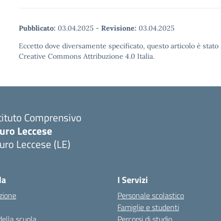
Pubblicato:
03.04.2025
-
Revisione:
03.04.2025
Eccetto dove diversamente specificato, questo articolo è stato 
Creative Commons Attribuzione 4.0 Italia.
tituto Comprensivo
uro Leccese
uro Leccese (LE)
Visita la pagina iniziale della scuola
la
I Servizi
zione
Personale scolastico
Famiglie e studenti
della scuola
Percorsi di studio