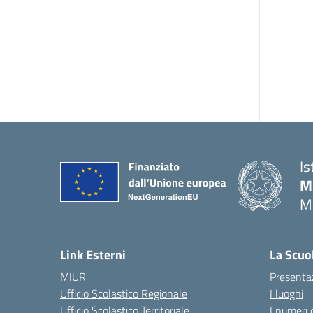
Is
M
M
— 
Link Esterni
La Scuo
MIUR
Presenta
Ufficio Scolastico Regionale
I luoghi
Ufficio Scolastico Territoriale
I numeri 