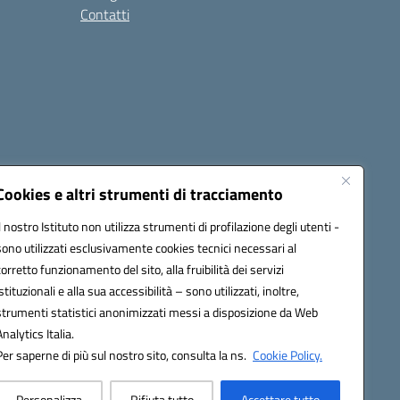
Contatti
Cookies e altri strumenti di tracciamento
Il nostro Istituto non utilizza strumenti di profilazione degli utenti -
c81300l@pec.istruzione.it
sono utilizzati esclusivamente cookies tecnici necessari al
corretto funzionamento del sito, alla fruibilità dei servizi
istituzionali e alla sua accessibilità – sono utilizzati, inoltre,
strumenti statistici anonimizzati messi a disposizione da Web
Analytics Italia.
Per saperne di più sul nostro sito, consulta la ns.
Cookie Policy.
Personalizza
Rifiuta tutto
Accettare tutto