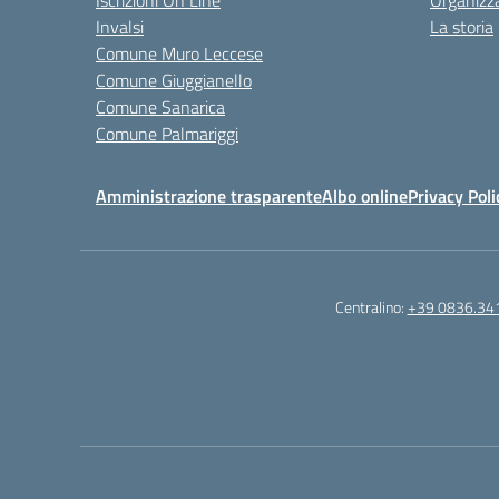
Iscrizioni On Line
Organizz
Invalsi
La storia
Comune Muro Leccese
Comune Giuggianello
Comune Sanarica
Comune Palmariggi
Amministrazione trasparente
Albo online
Privacy Poli
Centralino:
+39 0836.34