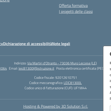
azione
Offerta formativa
I progetti delle classi
cy
Dichiarazione di accessibilità
Note legali
Indirizzo:
Via Martiri d'Otranto - 73036 Muro Leccese (LE)
1064
Email:
leic81300l@istruzione.it
Posta elettronica certificata (PEC):
lei
Codice fiscale: 92012610751
Codice meccanografico:
LEIC81300L
Codice unico di fatturazione (CUF): UF1W44
Hosting & Powered by 3D Solution S.r.l.