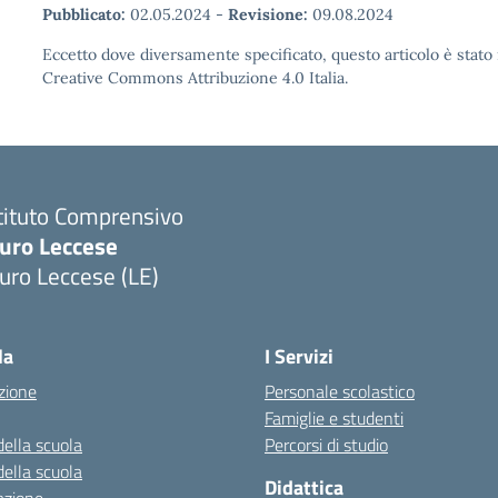
Pubblicato:
02.05.2024
-
Revisione:
09.08.2024
Eccetto dove diversamente specificato, questo articolo è stato 
Creative Commons Attribuzione 4.0 Italia.
tituto Comprensivo
uro Leccese
uro Leccese (LE)
Visita la pagina iniziale della scuola
la
I Servizi
zione
Personale scolastico
Famiglie e studenti
della scuola
Percorsi di studio
della scuola
Didattica