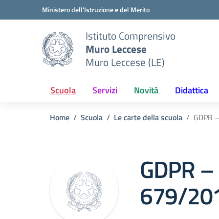
Vai ai contenuti
Vai al menu di navigazione
Vai al footer
Ministero dell'Istruzione e del Merito
Istituto Comprensivo
Muro Leccese
Muro Leccese (LE)
Scuola
Servizi
Novità
Didattica
Home
Scuola
Le carte della scuola
GDPR –
GDPR – 
679/20