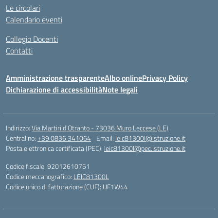
Le circolari
Calendario eventi
Collegio Docenti
Contatti
Amministrazione trasparente
Albo online
Privacy Policy
Dichiarazione di accessibilità
Note legali
Indirizzo:
Via Martiri d'Otranto - 73036 Muro Leccese (LE)
Centralino:
+39 0836.341064
Email:
leic81300l@istruzione.it
Posta elettronica certificata (PEC):
leic81300l@pec.istruzione.it
Codice fiscale: 92012610751
Codice meccanografico:
LEIC81300L
Codice unico di fatturazione (CUF): UF1W44