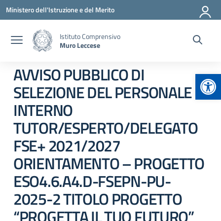
Vai ai contenuti
Vai al menu di navigazione
Vai al footer
Ministero dell'Istruzione e del Merito
Istituto Comprensivo
Muro Leccese
AVVISO PUBBLICO DI
Apr
SELEZIONE DEL PERSONALE
INTERNO
TUTOR/ESPERTO/DELEGATO
FSE+ 2021/2027
ORIENTAMENTO – PROGETTO
ESO4.6.A4.D-FSEPN-PU-
2025-2 TITOLO PROGETTO
“PROGETTA IL TUO FUTURO”