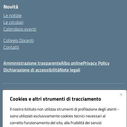
Novità
Le notizie
Le circolari
Calendario eventi
Collegio Docenti
Contatti
Amministrazione trasparente
Albo online
Privacy Policy
Dichiarazione di accessibilità
Note legali
Indirizzo:
Via Martiri d'Otranto - 73036 Muro Leccese (LE)
Centralino:
Cookies e altri strumenti di tracciamento
+39 0836.341064
Email:
leic81300l@istruzione.it
Posta elettronica certificata (PEC):
leic81300l@pec.istruzione.it
Il nostro Istituto non utilizza strumenti di profilazione degli utenti -
Codice fiscale: 92012610751
sono utilizzati esclusivamente cookies tecnici necessari al
Codice meccanografico:
LEIC81300L
corretto funzionamento del sito, alla fruibilità dei servizi
Codice unico di fatturazione (CUF): UF1W44