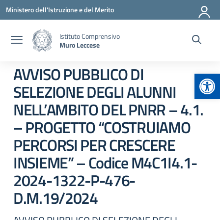
Vai ai contenuti
Vai al menu di navigazione
Vai al footer
Ministero dell'Istruzione e del Merito
Istituto Comprensivo
Muro Leccese
AVVISO PUBBLICO DI
Apr
SELEZIONE DEGLI ALUNNI
NELL’AMBITO DEL PNRR – 4.1.
– PROGETTO “COSTRUIAMO
PERCORSI PER CRESCERE
INSIEME” – Codice M4C1I4.1-
2024-1322-P-476-
D.M.19/2024