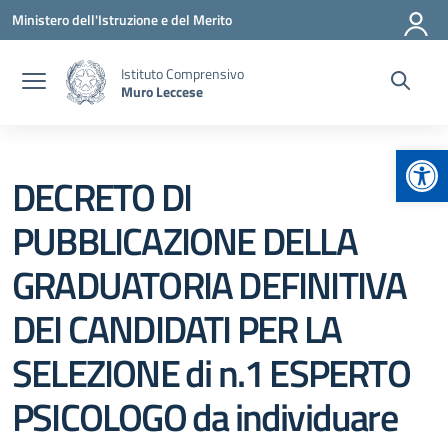
Vai ai contenuti
Vai al menu di navigazione
Vai al footer
Ministero dell'Istruzione e del Merito
Istituto Comprensivo
Muro Leccese
Apr
DECRETO DI
PUBBLICAZIONE DELLA
GRADUATORIA DEFINITIVA
DEI CANDIDATI PER LA
SELEZIONE di n.1 ESPERTO
PSICOLOGO da individuare