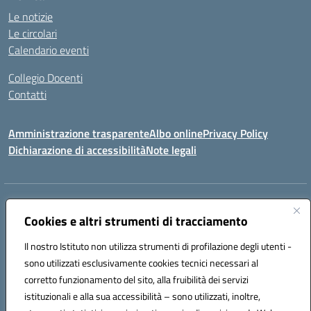
Le notizie
Le circolari
Calendario eventi
Collegio Docenti
Contatti
Amministrazione trasparente
Albo online
Privacy Policy
Dichiarazione di accessibilità
Note legali
Indirizzo:
Via Martiri d'Otranto - 73036 Muro Leccese (LE)
Centralino:
Cookies e altri strumenti di tracciamento
+39 0836.341064
Email:
leic81300l@istruzione.it
Posta elettronica certificata (PEC):
leic81300l@pec.istruzione.it
Il nostro Istituto non utilizza strumenti di profilazione degli utenti -
Codice fiscale: 92012610751
sono utilizzati esclusivamente cookies tecnici necessari al
Codice meccanografico:
LEIC81300L
corretto funzionamento del sito, alla fruibilità dei servizi
Codice unico di fatturazione (CUF): UF1W44
istituzionali e alla sua accessibilità – sono utilizzati, inoltre,