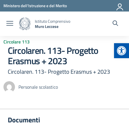
Vai ai contenuti
Vai al menu di navigazione
Vai al footer
Ministero dell'Istruzione e del Merito
Istituto Comprensivo
Muro Leccese
Circolare 113
Apr
Circolaren. 113- Progetto
Erasmus + 2023
Circolaren. 113- Progetto Erasmus + 2023
Personale scolastico
Documenti