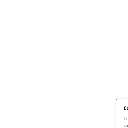
C
Il
so