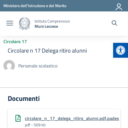
Vai ai contenuti
Vai al menu di navigazione
Vai al footer
Ministero dell'Istruzione e del Merito
Istituto Comprensivo
Muro Leccese
Circolare 17
Apr
Circolare n 17 Delega ritiro alunni
Personale scolastico
Documenti
circolare_n_17_delega_ritiro_alunni.pdf.pades
pdf - 509 kb