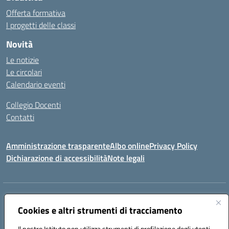
Offerta formativa
I progetti delle classi
Novità
Le notizie
Le circolari
Calendario eventi
Collegio Docenti
Contatti
Amministrazione trasparente
Albo online
Privacy Policy
Dichiarazione di accessibilità
Note legali
Indirizzo:
Via Martiri d'Otranto - 73036 Muro Leccese (LE)
Centralino:
Cookies e altri strumenti di tracciamento
+39 0836.341064
Email:
leic81300l@istruzione.it
Posta elettronica certificata (PEC):
leic81300l@pec.istruzione.it
Il nostro Istituto non utilizza strumenti di profilazione degli utenti -